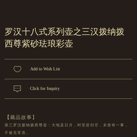
罗汉十八式系列壶之三汉拨纳拨
西尊紫砂珐琅彩壶
Add to Wish List
Click for Inquiry
【
藏品故事】
第三罗汉拨纳拨西尊壶：大地及日月，时至皆归尽，未曾有一事，
不被无常吞。