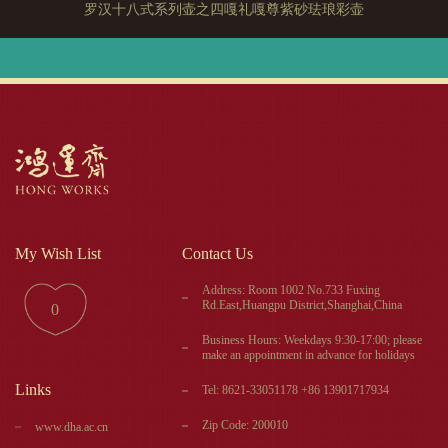
罗汉十八式系列壶之四嘎礼嘎尊紫砂珐琅彩壶
My Wish List
Contact Us
Address: Room 1002 No.733 Fuxing
Rd.East,Huangpu District,Shanghai,China
0
Business Hours: Weekdays 9:30-17:00; please
make an appointment in advance for holidays
Links
Tel: 8621-33051178 +86 13901717934
Zip Code: 200010
www.dha.ac.cn