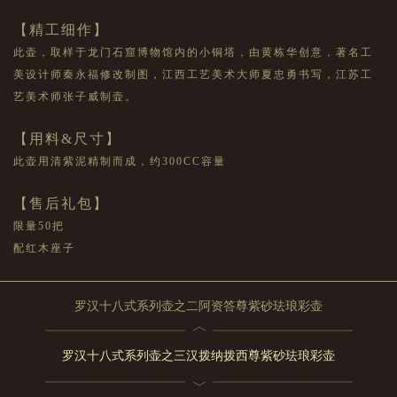
【精工细作】
此壶，取样于龙门石窟博物馆内的小铜塔，由黄栋华创意，著名工
美设计师秦永福修改制图，江西工艺美术大师夏忠勇书写，江苏工
艺美术师张子威制壶。
【用料
&尺寸】
此壶用清紫泥精制而成，约
300CC容量
【售后礼包】
限量
50把
配红木座子
罗汉十八式系列壶之二阿资答尊紫砂珐琅彩壶
罗汉十八式系列壶之三汉拨纳拨西尊紫砂珐琅彩壶