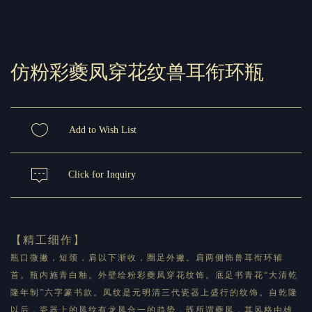
仿粉彩夔凤穿花纹兽耳衔环瓶
Add to Wish List
Click for Inquiry
【精工细作】
瓶口微撇，短颈，肩以下渐收，圈足外撇。肩两侧饰兽耳衔环辅
首。瓶内施青白釉。外壁绘粉彩夔凤穿花纹饰。底足书青花“
大清乾
隆年制
”
六字篆书款。凤纹是元明清三代瓷器上盛行的纹饰。自乾隆
以后，瓷器上的凤纹有龙凤合一的趋势，既所谓夔凤，其风格由雄