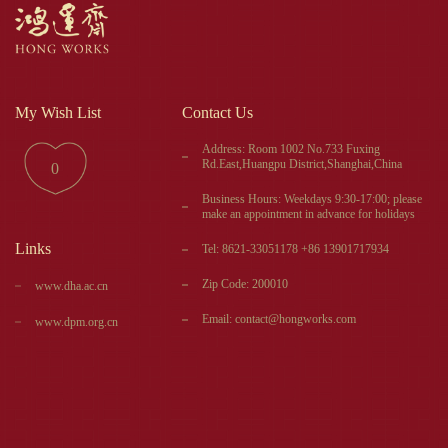
My Wish List
Contact Us
Address: Room 1002 No.733 Fuxing
Rd.East,Huangpu District,Shanghai,China
0
Business Hours: Weekdays 9:30-17:00; please
make an appointment in advance for holidays
Links
Tel: 8621-33051178 +86 13901717934
Zip Code: 200010
www.dha.ac.cn
Email: contact@hongworks.com
www.dpm.org.cn